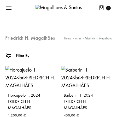
Cart
0
Friedrich H. Magalhães
Home
Artist
Friedrich H. Magalhães
Filter By
Horcajuelo 1, 2024
Barberini 1, 2024
FRIEDRICH H.
FRIEDRICH H.
MAGALHÃES
MAGALHÃES
1.200,00
€
450,00
€